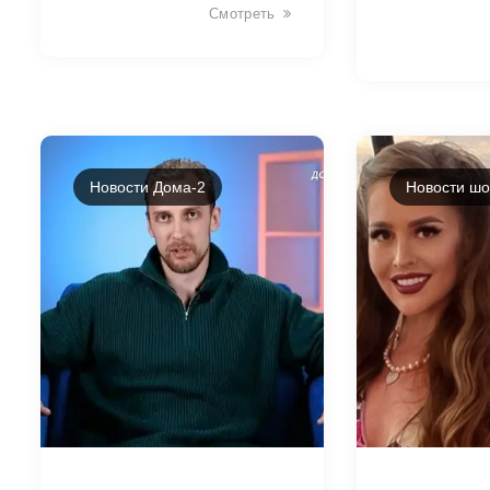
Смотреть
Новости Дома-2
Новости шо
43431
43429