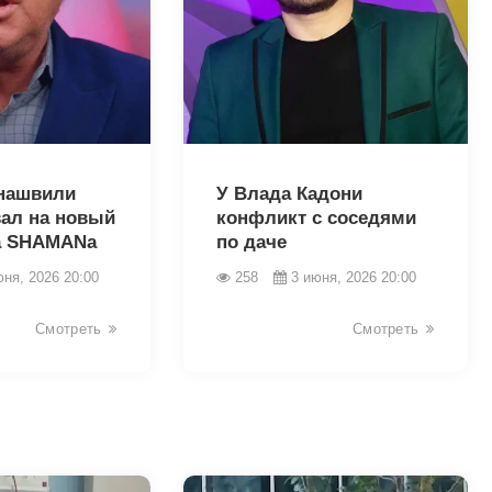
43439
нашвили
У Влада Кадони
вал на новый
конфликт с соседями
а SHAMANа
по даче
юня, 2026 20:00
258
3 июня, 2026 20:00
Смотреть
Смотреть