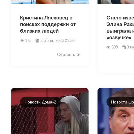
43450
43448
Кристина Лясковец в
Стало изве
поисках поддержки от
Элина Рах
близких людей
выиграла 
«озвучке»
175
3 июня, 2026 21:30
308
3 и
Смотреть
Новости Дома-2
Новости шо