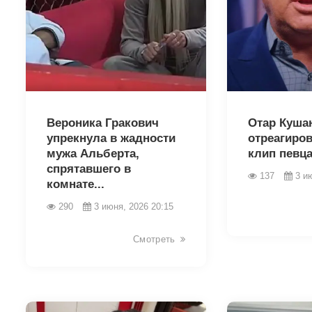
43443
43441
Вероника Гракович
Отар Куша
упрекнула в жадности
отреагиро
мужа Альберта,
клип певц
спрятавшего в
137
3 и
комнате...
290
3 июня, 2026 20:15
Смотреть