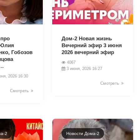
43420
 про
Дом-2 Новая жизнь
 Юлия
Вечерний эфир 3 июня
нко, Гобозов
2026 вечерний эфир
нцова
4067
..
3 июня, 2026 16:27
юня, 2026 16:30
Смотреть
Смотреть
а-2
Новости Дома-2