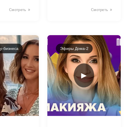
Смотреть
Смотреть
у-бизнеса
Эфиры Дома-2
►
43426