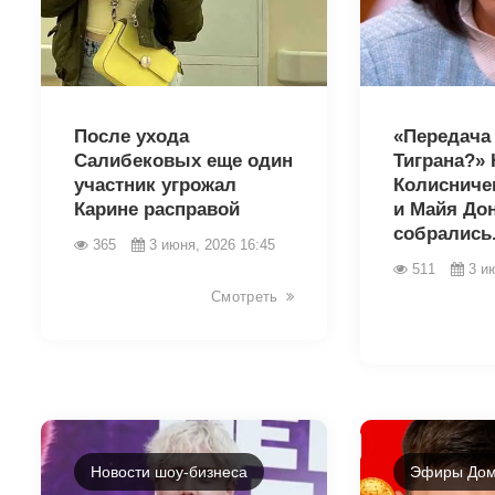
43425
43423
После ухода
«Передача
Салибековых еще один
Тиграна?»
участник угрожал
Колисниче
Карине расправой
и Майя До
собрались.
365
3 июня, 2026 16:45
511
3 и
Смотреть
Новости шоу-бизнеса
Эфиры Дом