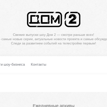
Свежие выпуски шоу Дом 2 — смотри раньше всех!
— самые новые серии, актуальные новости проекта и самые обсужд
Следи за развитием событий на телестройке первым!
ти шоу-бизнеса
Контакты
Ежедневные архивы