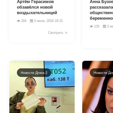
Артём Герасимов
Анна Бузо
обзавёлся новой
рассказала
воздыхательницей
общественн
беременно
284
3 июня, 2026 18:15
135
3 и
Смотреть
Новости Дома-2
Новости До