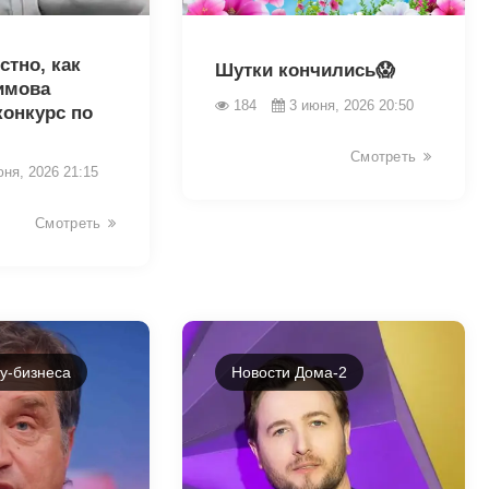
43445
стно, как
Шутки кончились😱
имова
184
3 июня, 2026 20:50
конкурс по
Смотреть
юня, 2026 21:15
Смотреть
у-бизнеса
Новости Дома-2