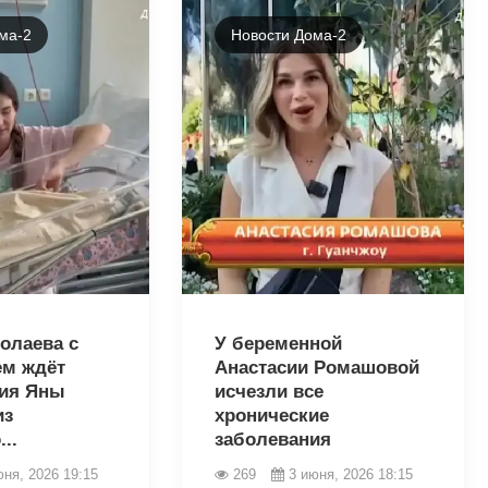
ма-2
Новости Дома-2
43433
олаева с
У беременной
ем ждёт
Анастасии Ромашовой
ия Яны
исчезли все
из
хронические
..
заболевания
юня, 2026 19:15
269
3 июня, 2026 18:15