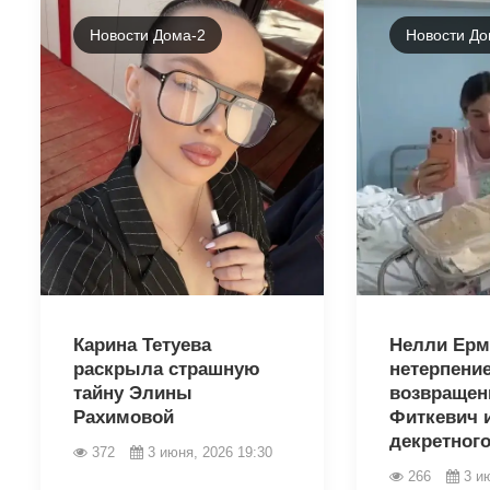
Новости Дома-2
Новости До
43437
43435
Карина Тетуева
Нелли Ерм
раскрыла страшную
нетерпени
тайну Элины
возвращен
Рахимовой
Фиткевич 
декретного.
372
3 июня, 2026 19:30
266
3 и