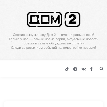
Свежие выпуски шоу Дом 2 — смотри раньше всех!
Только у нас — самые новые серии, актуальные новости
проекта и самые обсуждаемые сплетни.
Следи за развитием событий на телестройке первым!