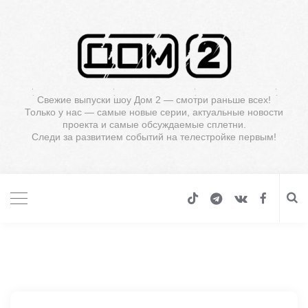
Свежие выпуски шоу Дом 2 — смотри раньше всех!
Только у нас — самые новые серии, актуальные новости
проекта и самые обсуждаемые сплетни.
Следи за развитием событий на телестройке первым!