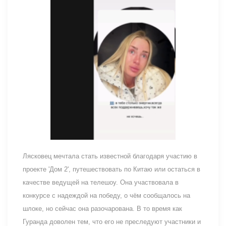
Лясковец мечтала стать известной благодаря участию в
проекте 'Дом 2', путешествовать по Китаю или остаться в
качестве ведущей на телешоу. Она участвовала в
конкурсе с надеждой на победу, о чём сообщалось на
шлоке, но сейчас она разочарована. В то время как
Гуранда доволен тем, что его не преследуют участники и