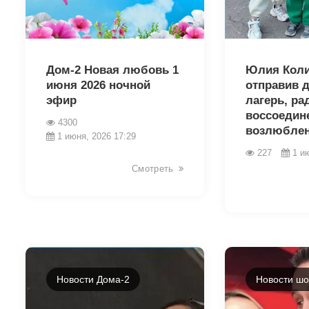
43234
43233
Дом-2 Новая любовь 1
Юлия Коли
июня 2026 ночной
отправив д
эфир
лагерь, ра
воссоедин
4300
возлюбле
1 июня, 2026 17:29
227
1 и
Смотреть
Новости Дома-2
Новости шо