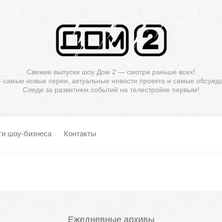
Свежие выпуски шоу Дом 2 — смотри раньше всех!
— самые новые серии, актуальные новости проекта и самые обсужд
Следи за развитием событий на телестройке первым!
ти шоу-бизнеса
Контакты
Ежедневные архивы