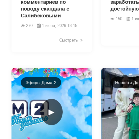
комментариев по
заработать
поводу скандала с
достойную
Салибековыми
150
1 и
270
1 июня, 2026 18:15
Смотреть
Эфиры Дома-2
Новости До
►