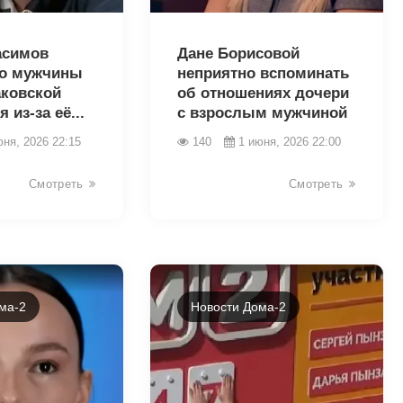
43259
асимов
Дане Борисовой
то мужчины
неприятно вспоминать
ковской
об отношениях дочери
 из-за её...
с взрослым мужчиной
юня, 2026 22:15
140
1 июня, 2026 22:00
Смотреть
Смотреть
ма-2
Новости Дома-2