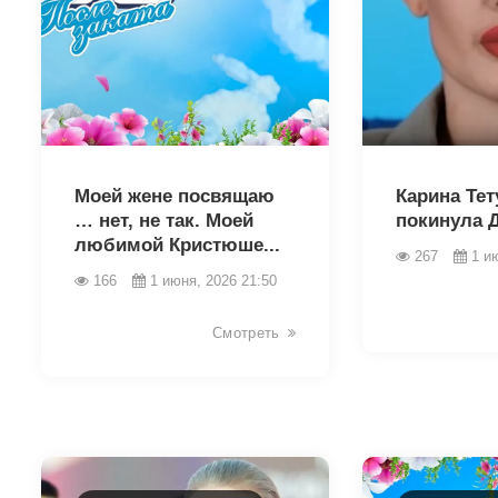
43252
43256
Моей жене посвящаю
Карина Тет
… нет, не так. Моей
покинула 
любимой Кристюше...
267
1 и
166
1 июня, 2026 21:50
Смотреть