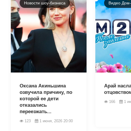
Новости шоу-бизнеса
Видео Дом
43248
43245
Оксана Акиньшина
Арай насл
озвучила причину, по
отцовство
которой ее дети
166
1 и
отказались
переезжать...
123
1 июня, 2026 20:00