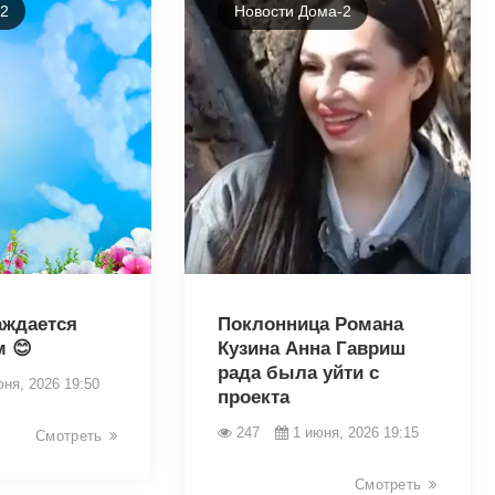
-2
Новости Дома-2
43243
аждается
Поклонница Романа
м 😊
Кузина Анна Гавриш
рада была уйти с
юня, 2026 19:50
проекта
247
1 июня, 2026 19:15
Смотреть
Смотреть