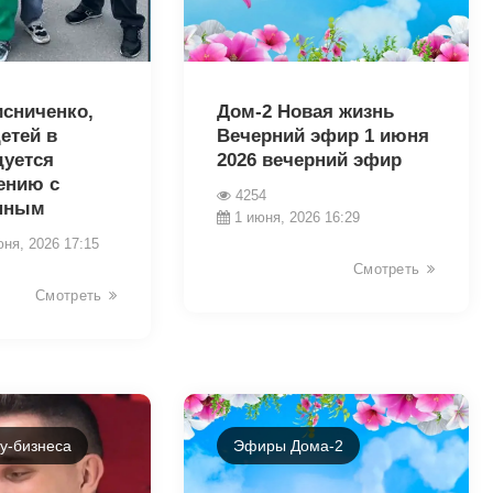
43230
сниченко,
Дом-2 Новая жизнь
етей в
Вечерний эфир 1 июня
дуется
2026 вечерний эфир
ению с
4254
нным
1 июня, 2026 16:29
юня, 2026 17:15
Смотреть
Смотреть
у-бизнеса
Эфиры Дома-2