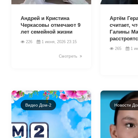
43269
43265
Андрей и Кристина
Артём Гер
Черкасовы отмечают 9
считает, ч
лет семейной жизни
Галины Ма
расстроятся
226
1 июня, 2026 23:15
265
1 и
Смотреть
Видео Дом-2
Новости До