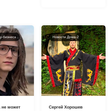
у-бизнеса
Новости Дома-2
43237
 не может
Сергей Хорошев