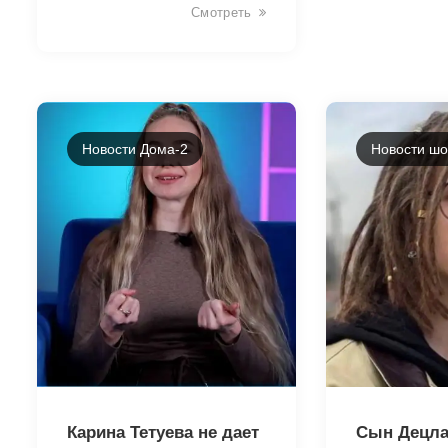
Смотреть
Новости Дома-2
Новости шо
43241
43239
Карина Тетуева не дает
Сын Децла