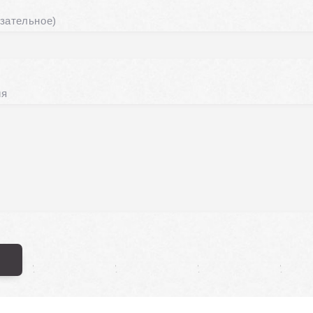
зательное)
ия