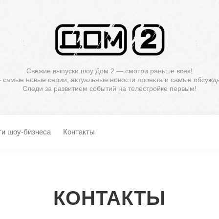
Свежие выпуски шоу Дом 2 — смотри раньше всех!
— самые новые серии, актуальные новости проекта и самые обсужд
Следи за развитием событий на телестройке первым!
ти шоу-бизнеса
Контакты
КОНТАКТЫ