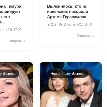
на Тимура
Выяснилось, кто из
 планирует
новеньких покорила
 него
Артема Герасимова
...
232
11 июня, 2026 15:30
юня, 2026 17:00
Смотреть
Смотреть
у-бизнеса
Новости шоу-бизнеса