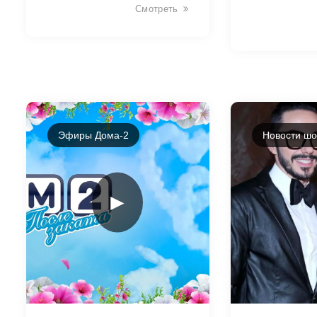
Смотреть
Эфиры Дома-2
Новости шо
►
44133
44132