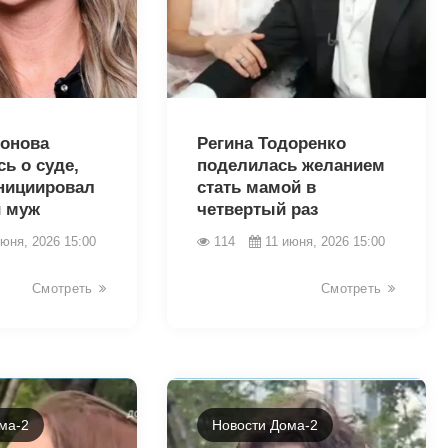
44114
онова
Регина Тодоренко
ь о суде,
поделилась желанием
нициировал
стать мамой в
 муж
четвертый раз
июня, 2026 15:00
114
11 июня, 2026 15:00
Смотреть
Смотреть
ма-2
Новости Дома-2