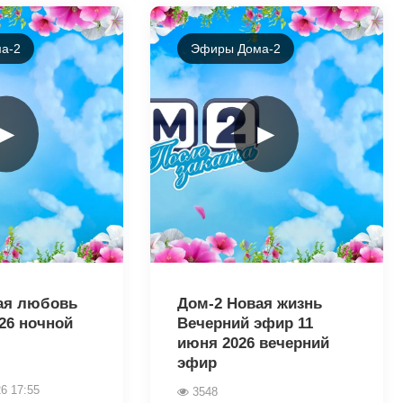
а-2
Эфиры Дома-2
►
►
44144
ая любовь
Дом-2 Новая жизнь
26 ночной
Вечерний эфир 11
июня 2026 вечерний
эфир
6 17:55
3548