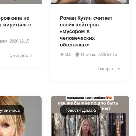
44161
орожкина не
Роман Кузин считает
я мириться с
своих хейтеров
«мусором в
человеческих
июня, 2026 22:15
оболочках»
159
11 июня, 2026 21:15
Смотреть
Смотреть
у-бизнеса
Новости Дома-2