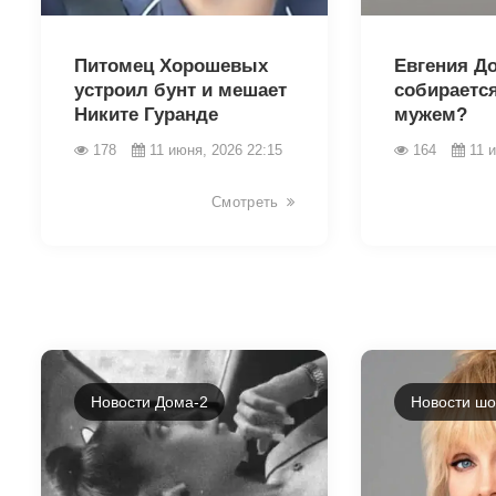
44165
44163
Питомец Хорошевых
Евгения Д
устроил бунт и мешает
собираетс
Никите Гуранде
мужем?
178
11 июня, 2026 22:15
164
11 
Смотреть
Новости Дома-2
Новости шо