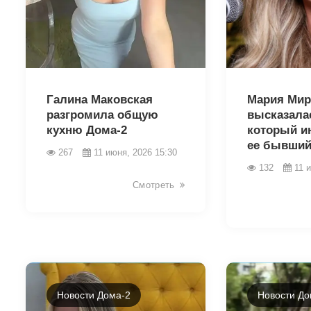
44118
44116
Галина Маковская
Мария Мир
разгромила общую
высказалас
кухню Дома-2
который и
ее бывший
267
11 июня, 2026 15:30
132
11 
Смотреть
Новости Дома-2
Новости До