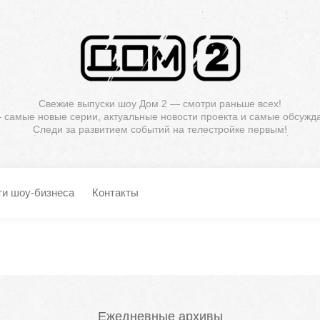
Свежие выпуски шоу Дом 2 — смотри раньше всех!
— самые новые серии, актуальные новости проекта и самые обсужд
Следи за развитием событий на телестройке первым!
ти шоу-бизнеса
Контакты
Ежедневные архивы