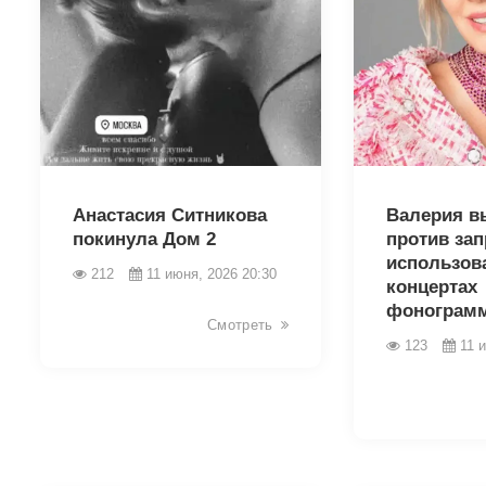
44157
44155
Анастасия Ситникова
Валерия в
покинула Дом 2
против зап
использов
212
11 июня, 2026 20:30
концертах
фонограм
Смотреть
123
11 