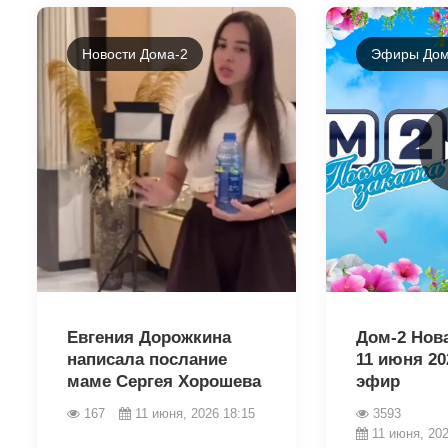
Новости Дома-2
Эфиры Дом
44149
44142
Евгения Дорожкина
Дом-2 Нов
написала послание
11 июня 20
маме Сергея Хорошева
эфир
167
11 июня, 2026 18:15
3593
11 июня, 202