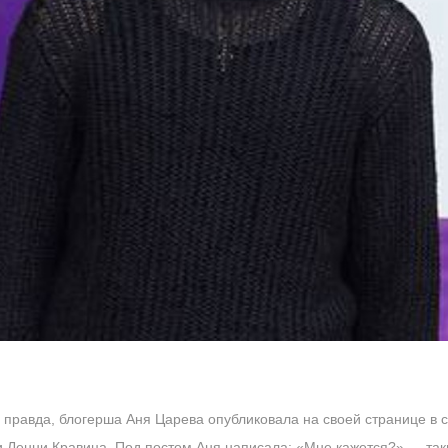
равда, блогерша Аня Царева опубликовала на своей странице в с
 Ленни Кравица. Под постом Аня написала: «Мне кажется?» — так