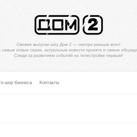
Свежие выпуски шоу Дом 2 — смотри раньше всех!
— самые новые серии, актуальные новости проекта и самые обсужд
Следи за развитием событий на телестройке первым!
ти шоу-бизнеса
Контакты