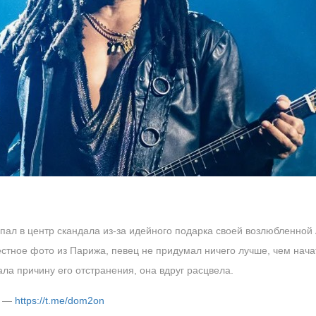
ал в центр скандала из-за идейного подарка своей возлюбленной
естное фото из Парижа, певец не придумал ничего лучше, чем нача
ала причину его отстранения, она вдруг расцвела.
м —
https://t.me/dom2on