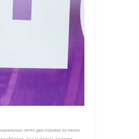
оциальных сетях два отрывка из песен
им образом, она пыталась получить