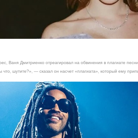
рес, Ваня Дмитриенко отреагировал на обвинения в плагиате песни
 что, шутите?», — сказал он насчет «плагиата», который ему прип