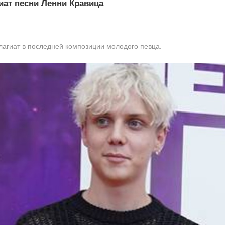
иат песни Ленни Кравица
агиат в последней композиции молодого певца.