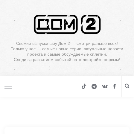
Свежие выпуски шоу Дом 2 — смотри раньше всех!
Только у нас — самые новые серии, актуальные новости
проекта и самые обсуждаемые сплетни.
Следи за развитием событий на телестройке первым!