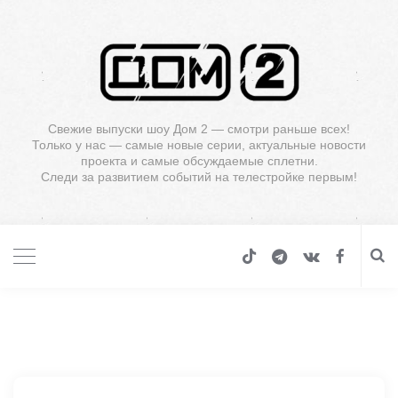
Свежие выпуски шоу Дом 2 — смотри раньше всех!
Только у нас — самые новые серии, актуальные новости
проекта и самые обсуждаемые сплетни.
Следи за развитием событий на телестройке первым!