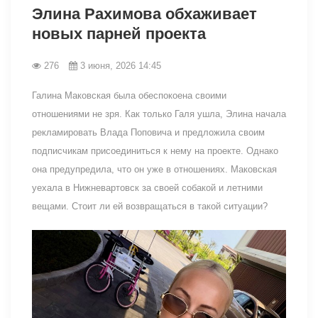
Элина Рахимова обхаживает
новых парней проекта
276
3 июня, 2026 14:45
Галина Маковская была обеспокоена своими
отношениями не зря. Как только Галя ушла, Элина начала
рекламировать Влада Поповича и предложила своим
подписчикам присоединиться к нему на проекте. Однако
она предупредила, что он уже в отношениях. Маковская
уехала в Нижневартовск за своей собакой и летними
вещами. Стоит ли ей возвращаться в такой ситуации?