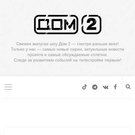
Свежие выпуски шоу Дом 2 — смотри раньше всех!
Только у нас — самые новые серии, актуальные новости
проекта и самые обсуждаемые сплетни.
Следи за развитием событий на телестройке первым!