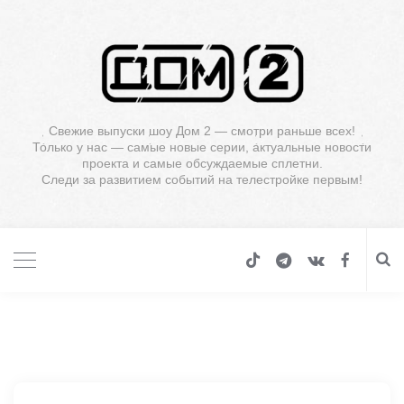
Свежие выпуски шоу Дом 2 — смотри раньше всех!
Только у нас — самые новые серии, актуальные новости
проекта и самые обсуждаемые сплетни.
Следи за развитием событий на телестройке первым!