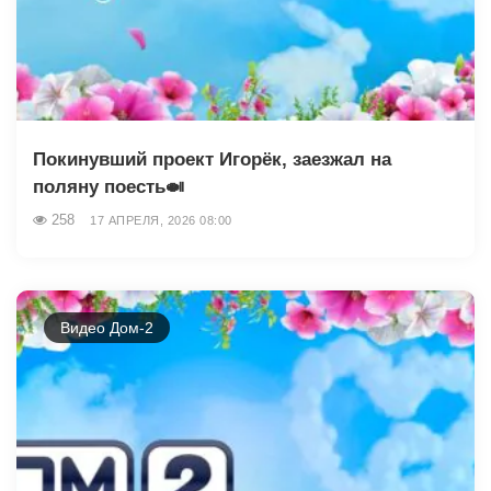
Покинувший проект Игорёк, заезжал на
поляну поесть🍛
258
17 АПРЕЛЯ, 2026 08:00
Видео Дом-2