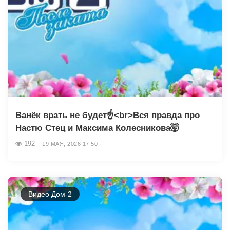
Ванёк врать не будет☝️<br>Вся правда про
Настю Стец и Максима Колесникова🤯
192
19 МАЯ, 2026 17:50
Видео Дом-2