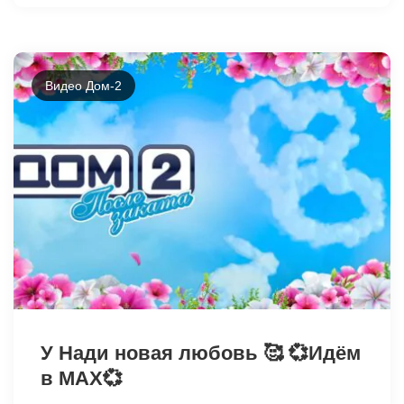
Видео Дом-2
49093
У Нади новая любовь 🥰 💞Идём
в МАХ💞