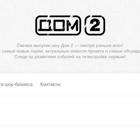
Свежие выпуски шоу Дом 2 — смотри раньше всех!
— самые новые серии, актуальные новости проекта и самые обсужд
Следи за развитием событий на телестройке первым!
ти шоу-бизнеса
Контакты