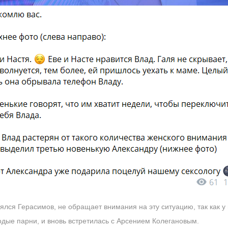
лся Герасимов, не обращает внимания на эту ситуацию, так как у 
одые парни, и вновь встретилась с Арсением Колегановым.