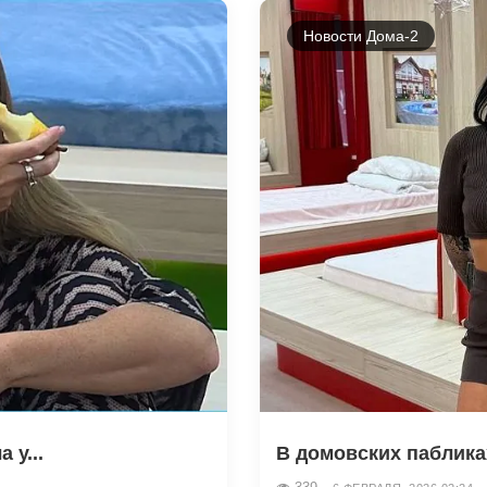
Новости Дома-2
 у...
В домовских пабликах