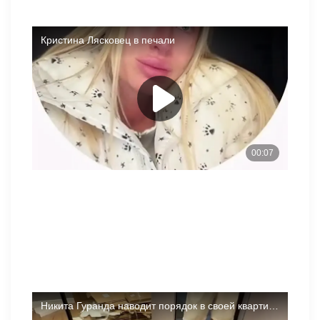
Возможно, поэтому Кристина опубликовала видео, на
котором она в слезах? Еще на проекте 'Дом-2' Лясковец
начала плакать из-за отсутствия внимания со стороны
Никиты. На ночном эфире 02.06.2026 года она
обнималась с друзьями, однако этого оказалось
недостаточно. Душевно поговорить ей так и не удалось.
Лясковец мечтала о славе на телестройке, о поездке в
Китай или остании на телешоу в качестве ведущей. Она