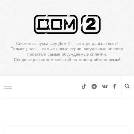
Свежие выпуски шоу Дом 2 — смотри раньше всех!
Только у нас — самые новые серии, актуальные новости
проекта и самые обсуждаемые сплетни.
Следи за развитием событий на телестройке первым!