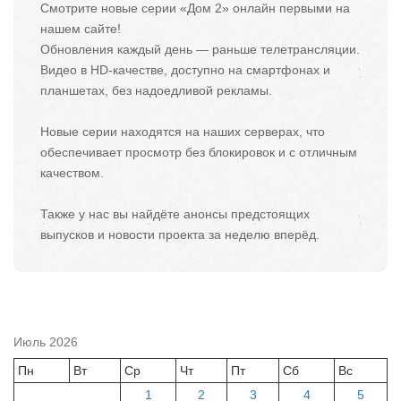
Смотрите новые серии «Дом 2» онлайн первыми на
нашем сайте!
Обновления каждый день — раньше телетрансляции.
Видео в HD-качестве, доступно на смартфонах и
планшетах, без надоедливой рекламы.
Новые серии находятся на наших серверах, что
обеспечивает просмотр без блокировок и с отличным
качеством.
Также у нас вы найдёте анонсы предстоящих
выпусков и новости проекта за неделю вперёд.
Июль 2026
Пн
Вт
Ср
Чт
Пт
Сб
Вс
1
2
3
4
5