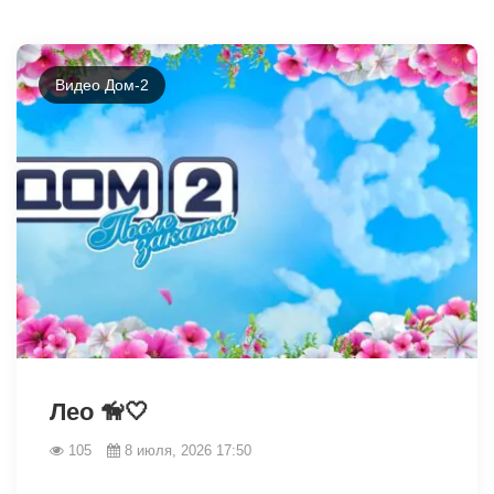
Видео Дом-2
46435
Лео 🦮🤍
105
8 июля, 2026 17:50