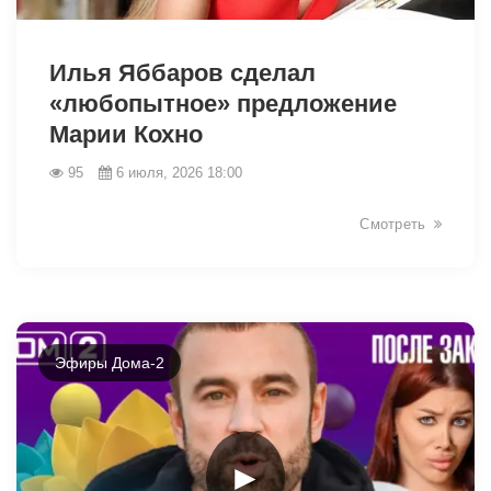
Илья Яббаров сделал
«любопытное» предложение
Марии Кохно
95
6 июля, 2026 18:00
46226
Смотреть
Эфиры Дома-2
►