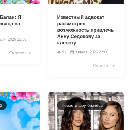
46032
Балан: Я
Известный адвокат
есяца на
рассмотрел
возможность привлечь
Анну Седокову за
юля, 2026 22:30
клевету
91
3 июля, 2026 22:00
Смотреть
Смотреть
-2
Новости шоу-бизнеса