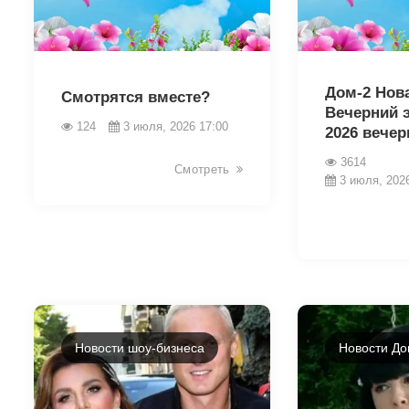
46003
46006
Дом-2 Нов
Смотрятся вместе?
Вечерний 
124
3 июля, 2026 17:00
2026 вече
3614
Смотреть
3 июля, 202
Новости шоу-бизнеса
Новости До