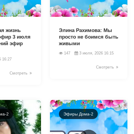
46005
ая жизнь
Элина Рахимова: Мы
эфир 3 июля
просто не боимся быть
рний эфир
живыми
147
3 июля, 2026 16:15
6 16:27
Смотреть
Смотреть
ма-2
Эфиры Дома-2