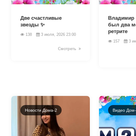
46036
46034
Две счастливые
Владимир 
звезды ✨
был два м
ретрите
138
3 июля, 2026 23:00
157
3 и
Смотреть
Новости Дома-2
Видео Дом