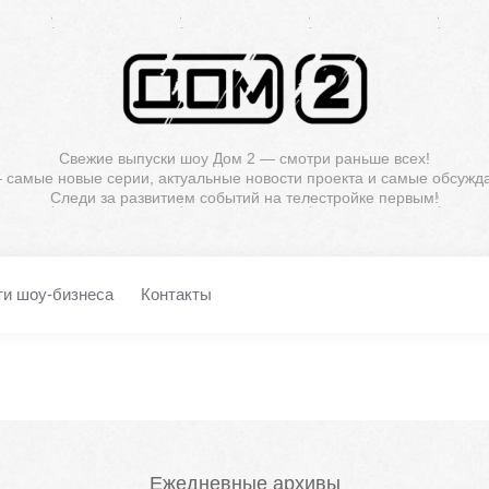
Свежие выпуски шоу Дом 2 — смотри раньше всех!
— самые новые серии, актуальные новости проекта и самые обсужд
Следи за развитием событий на телестройке первым!
ти шоу-бизнеса
Контакты
Ежедневные архивы