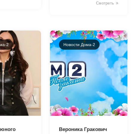
Смотреть
ма-2
Новости Дома-2
46010
 юного
Вероника Гракович