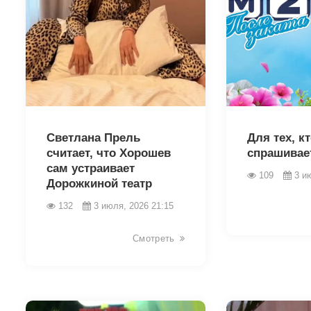
46030
46027
Светлана Прель
Для тех, к
считает, что Хорошев
спрашивае
сам устраивает
109
3 и
Дорожкиной театр
132
3 июля, 2026 21:15
Смотреть