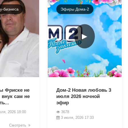
у-бизнеса
Эфиры Дома-2
►
46015
ы Фриске не
Дом-2 Новая любовь 3
 внук сам не
июля 2026 ночной
ь...
эфир
юля, 2026 18:00
3678
3 июля, 2026 17:33
Смотреть