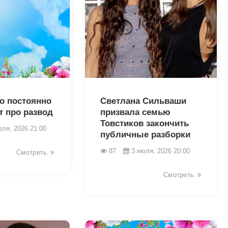
46025
то постоянно
Светлана Сильваши
т про развод
призвала семью
Товстиков закончить
юля, 2026 21:00
публичные разборки
87
3 июля, 2026 20:00
Смотреть
Смотреть