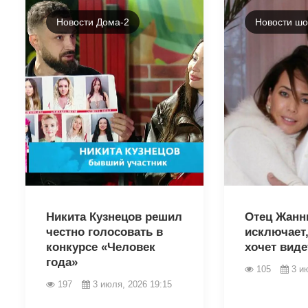
Новости Дома-2
Новости шо
46023
46018
Никита Кузнецов решил
Отец Жанн
честно голосовать в
исключает,
конкурсе «Человек
хочет видет
года»
105
3 и
197
3 июля, 2026 19:15