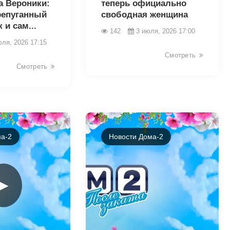
а Вероники:
теперь официально
репуганный
свободная женщина
 и сам...
142
3 июля, 2026 17:00
юля, 2026 17:15
Смотреть
Смотреть
а-2
Новости Дома-2
►