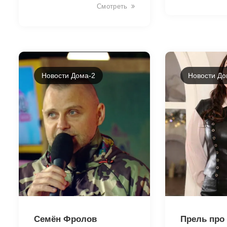
Смотреть
Новости Дома-2
Новости До
46014
46012
Семён Фролов
Прель про