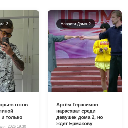
ма-2
Новости Дома-2
46339
орьев готов
Артём Герасимов
линой
нарасхват среди
 и только
девушек дома 2, но
ждёт Ермакову
юля, 2026 19:30