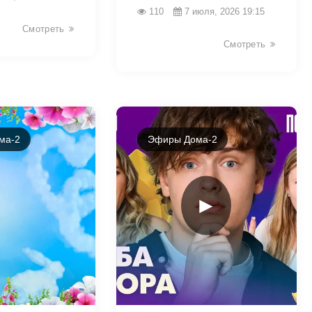
110
7 июля, 2026 19:15
Смотреть
Смотреть
ма-2
Эфиры Дома-2
►
46326