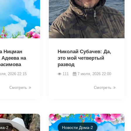
46354
а Ницман
Николай Субачев: Да,
 Адеева на
это мой четвертый
расимова
развод
юля, 2026 22:15
111
7 июля, 2026 22:00
Смотреть
Смотреть
ма-2
Новости Дома-2