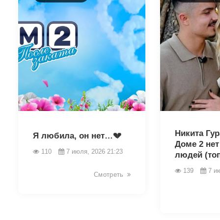
46347
46349
Никита Гур
Я любила, он нет…💔
Доме 2 нет
110
7 июля, 2026 21:23
людей (то
139
7 и
Смотреть