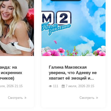
46345
анда: на
Галина Маковская
 искренних
уверена, что Адееву не
пчиков)
хватает её эмоций и...
юля, 2026 21:15
111
7 июля, 2026 20:15
Смотреть
Смотреть