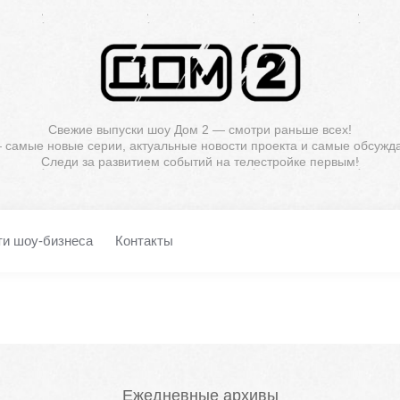
Свежие выпуски шоу Дом 2 — смотри раньше всех!
— самые новые серии, актуальные новости проекта и самые обсужд
Следи за развитием событий на телестройке первым!
ти шоу-бизнеса
Контакты
Ежедневные архивы