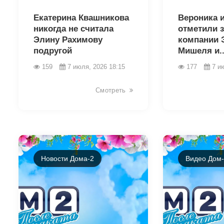
Екатерина Квашникова
Вероника и
никогда не считала
отметили з
Элину Рахимову
компании 
подругой
Мишеля и..
159
7 июля, 2026 18:15
177
7 и
Смотреть
Новости Дома-2
Видео Дом