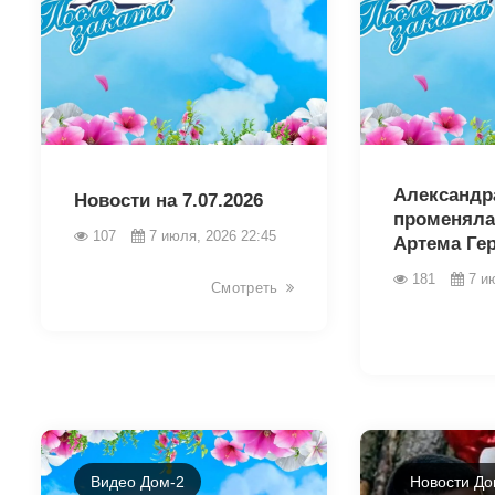
46359
46356
Александр
Новости на 7.07.2026
променяла
107
7 июля, 2026 22:45
Артема Ге
181
7 и
Смотреть
Видео Дом-2
Новости До