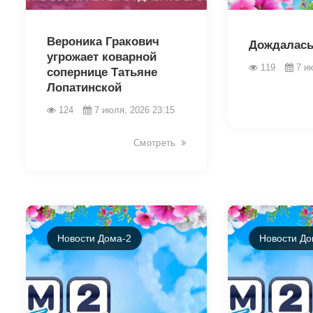
46364
46358
Вероника Гракович
Дождалась
угрожает коварной
119
7 и
сопернице Татьяне
Лопатинской
124
7 июля, 2026 23:15
Смотреть
Новости Дома-2
Новости До