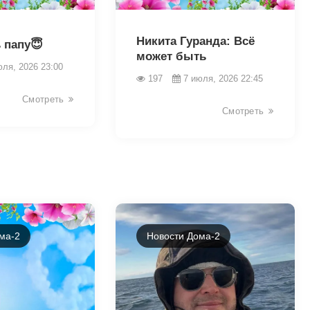
46361
Никита Гуранда: Всё
 папу😇
может быть
юля, 2026 23:00
197
7 июля, 2026 22:45
Смотреть
Смотреть
ма-2
Новости Дома-2