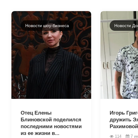
Новости шоу-бизнеса
Новости До
46343
46341
Отец Елены
Игорь Григ
Блиновской поделился
дружить Э
последними новостями
Рахимовой
из ее жизни в...
114
7 и