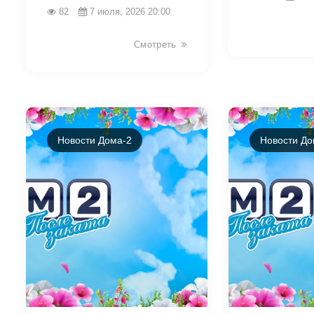
82
7 июля, 2026 20:00
Смотреть
Новости Дома-2
Новости До
46337
46329