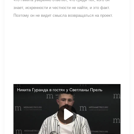
знает, искренности и честности не найти, и это факт.
Поэтому он не видит смысла возвращаться на проект.
Никита поделился желанием стать ведущим, но по его
мнению, конкурс на эту роль нацелен на Элину Рахимову.
Когда он и Кристина пытались выяснить ситуацию, они
столкнулись с неудачей.