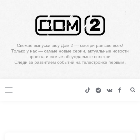
Свежие выпуски шоу Дом 2 — смотри раньше всех!
Только у нас — самые новые серии, актуальные новости
проекта и самые обсуждаемые сплетни.
Следи за развитием событий на телестройке первым!