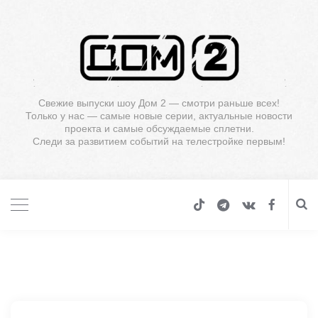
Свежие выпуски шоу Дом 2 — смотри раньше всех!
Только у нас — самые новые серии, актуальные новости
проекта и самые обсуждаемые сплетни.
Следи за развитием событий на телестройке первым!