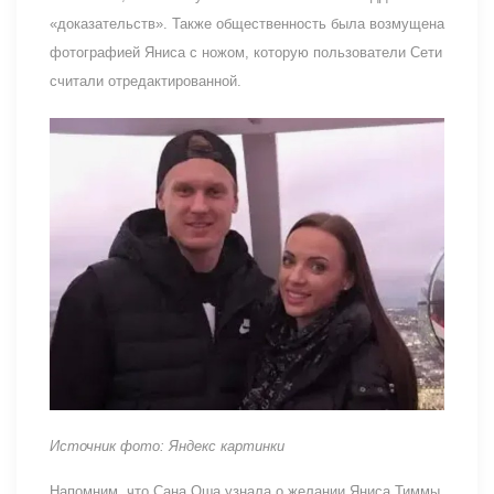
«доказательств». Также общественность была возмущена
фотографией Яниса с ножом, которую пользователи Сети
считали отредактированной.
Источник фото: Яндекс картинки
Напомним, что Сана Оша узнала о желании Яниса Тиммы