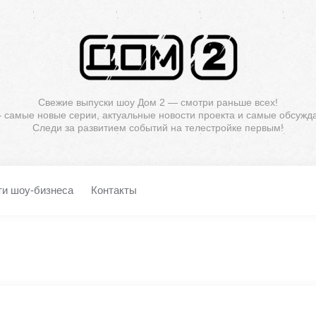
Свежие выпуски шоу Дом 2 — смотри раньше всех!
— самые новые серии, актуальные новости проекта и самые обсужд
Следи за развитием событий на телестройке первым!
ти шоу-бизнеса
Контакты