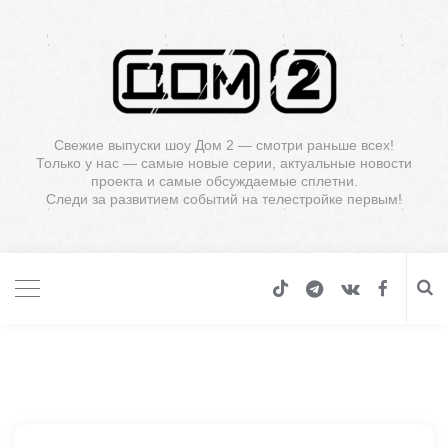
Свежие выпуски шоу Дом 2 — смотри раньше всех!
Только у нас — самые новые серии, актуальные новости
проекта и самые обсуждаемые сплетни.
Следи за развитием событий на телестройке первым!