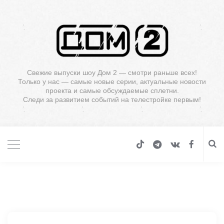
Свежие выпуски шоу Дом 2 — смотри раньше всех!
Только у нас — самые новые серии, актуальные новости
проекта и самые обсуждаемые сплетни.
Следи за развитием событий на телестройке первым!