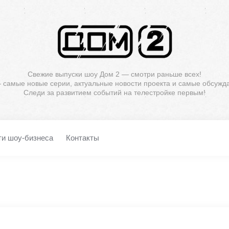
Свежие выпуски шоу Дом 2 — смотри раньше всех!
— самые новые серии, актуальные новости проекта и самые обсужд
Следи за развитием событий на телестройке первым!
ти шоу-бизнеса
Контакты