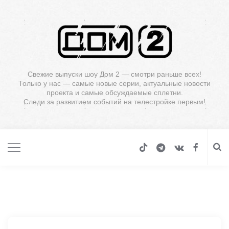
Свежие выпуски шоу Дом 2 — смотри раньше всех!
Только у нас — самые новые серии, актуальные новости
проекта и самые обсуждаемые сплетни.
Следи за развитием событий на телестройке первым!