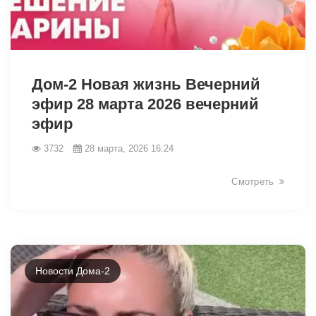
36525
Дом-2 Новая жизнь Вечерний
эфир 28 марта 2026 вечерний
эфир
3732
28 марта, 2026 16:24
Смотреть
Новости Дома-2