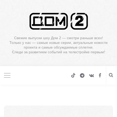
Свежие выпуски шоу Дом 2 — смотри раньше всех!
Только у нас — самые новые серии, актуальные новости
проекта и самые обсуждаемые сплетни.
Следи за развитием событий на телестройке первым!