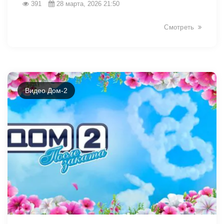
391
28 марта, 2026 21:50
Смотреть
Видео Дом-2
36539