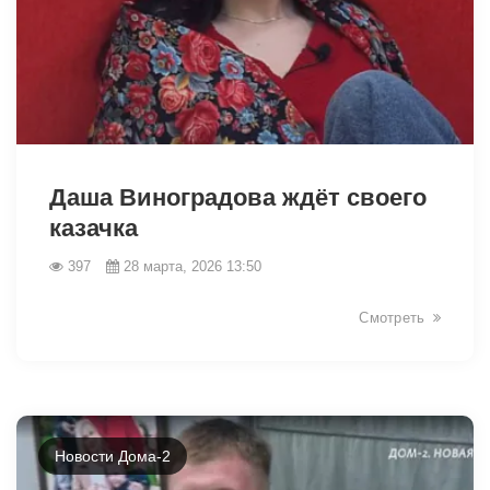
36505
Даша Виноградова ждёт своего
казачка
397
28 марта, 2026 13:50
Смотреть
Новости Дома-2