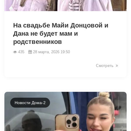
На свадьбе Майи Донцовой и
Дана не будет мам и
родственников
435
28 марта, 2026 19:50
Смотреть
36531
Новости Дома-2