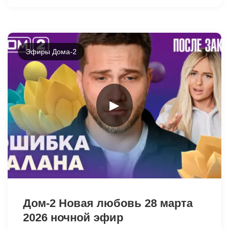
Эфиры Дома-2
►
36532
Дом-2 Новая любовь 28 марта
2026 ночной эфир