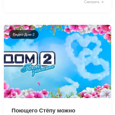
Смотреть
Видео Дом-2
36511
Поющего Стёпу можно