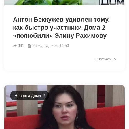
36508
Антон Беккужев удивлен тому,
как быстро участники Дома 2
«полюбили» Элину Рахимову
381
28 марта, 2026 14:50
Смотреть
Новости Дома-2