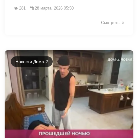
281
28 марта, 2026 05:50
Смотреть
Новости Дома-2