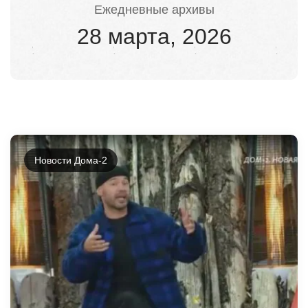
Ежедневные архивы
28 марта, 2026
Новости Дома-2