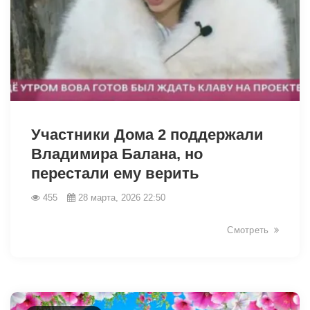
36544
Участники Дома 2 поддержали
Владимира Балана, но
перестали ему верить
455
28 марта, 2026 22:50
Смотреть