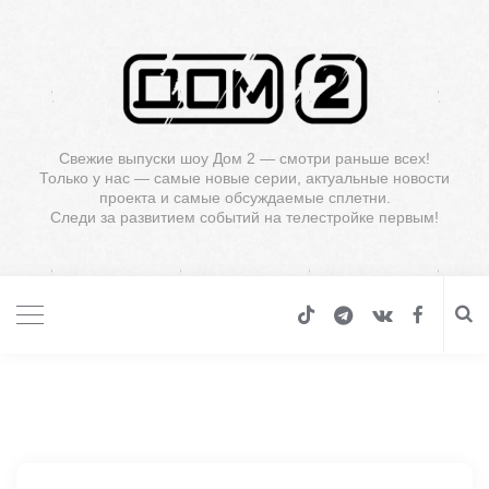
Свежие выпуски шоу Дом 2 — смотри раньше всех!
Только у нас — самые новые серии, актуальные новости
проекта и самые обсуждаемые сплетни.
Следи за развитием событий на телестройке первым!