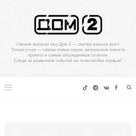
Свежие выпуски шоу Дом 2 — смотри раньше всех!
Только у нас — самые новые серии, актуальные новости
проекта и самые обсуждаемые сплетни.
Следи за развитием событий на телестройке первым!