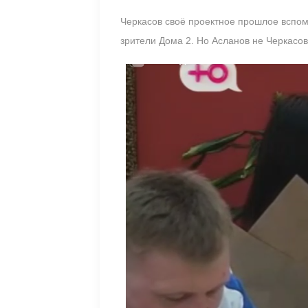
Черкасов своё проектное прошлое вспоми
зрители Дома 2. Но Асланов не Черкасов