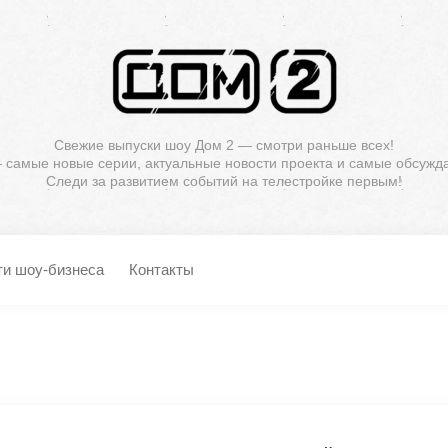
Свежие выпуски шоу Дом 2 — смотри раньше всех!
— самые новые серии, актуальные новости проекта и самые обсужд
Следи за развитием событий на телестройке первым!
ти шоу-бизнеса
Контакты