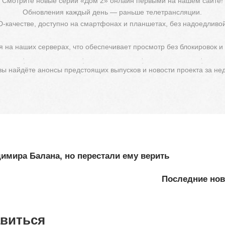
Смотрите новые серии «Дом 2» онлайн первыми на нашем сайте!
Обновления каждый день — раньше телетрансляции.
D-качестве, доступно на смартфонах и планшетах, без надоедливо
 на наших серверах, что обеспечивает просмотр без блокировок и
 вы найдёте анонсы предстоящих выпусков и новости проекта за не
имира Балана, но перестали ему верить
Последние ново
авиться