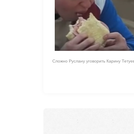
Сложно Руслану уговорить Карину Тетуев