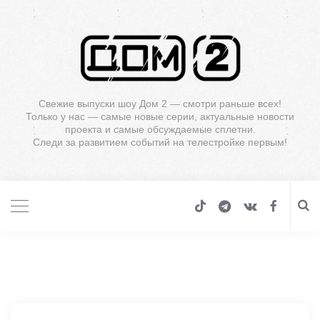
Свежие выпуски шоу Дом 2 — смотри раньше всех!
Только у нас — самые новые серии, актуальные новости
проекта и самые обсуждаемые сплетни.
Следи за развитием событий на телестройке первым!