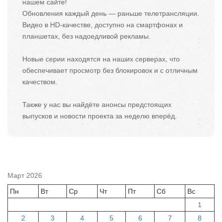
нашем сайте!
Обновления каждый день — раньше телетрансляции.
Видео в HD-качестве, доступно на смартфонах и
планшетах, без надоедливой рекламы.
Новые серии находятся на наших серверах, что
обеспечивает просмотр без блокировок и с отличным
качеством.
Также у нас вы найдёте анонсы предстоящих
выпусков и новости проекта за неделю вперёд.
Март 2026
Пн
Вт
Ср
Чт
Пт
Сб
Вс
1
2
3
4
5
6
7
8