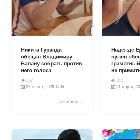
35676
35674
Никита Гуранда
Надежде Е
обещал Владимиру
нужен обе
Балану собрать против
грамотный
него голоса
не примит
337
311
21 марта, 2026 14:50
21 марта, 20
Смотреть