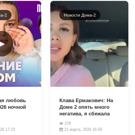
а-2
Новости Дома-2
►
35686
ая любовь
Клава Ермакович: На
026 ночной
Доме 2 опять много
негатива, я сбежала
278
26 17:23
21 марта, 2026 16:50