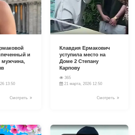
35672
рмаковой
Клавдия Ермакович
спеченный и
уступила место на
 мужчина,
Доме 2 Степану
ив
Карпову
365
26 13:50
21 марта, 2026 12:50
Смотреть
Смотреть