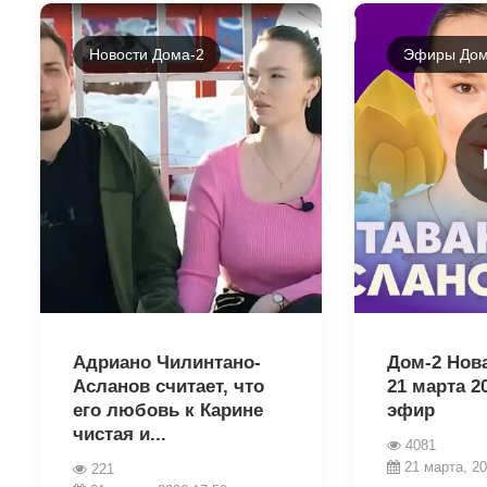
Новости Дома-2
Эфиры Дом
35695
35710
Адриано Чилинтано-
Дом-2 Нов
Асланов считает, что
21 марта 2
его любовь к Карине
эфир
чистая и...
4081
21 марта, 20
221