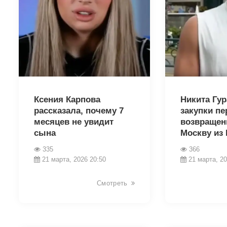
35714
35709
Ксения Карпова
Никита Гур
рассказала, почему 7
закупки пе
месяцев не увидит
возвращен
сына
Москву из 
335
366
21 марта, 2026 20:50
21 марта, 20
Смотреть