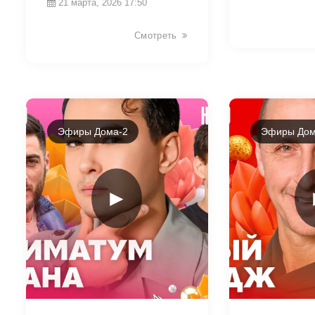
21 марта, 2026 17:50
Смотреть
Эфиры Дома-2
Эфиры Дом
►
35703
35705