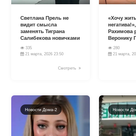
35727
35720
Светлана Прель не
«Хочу жить
видит смысла
негатива!»
заменять Тиграна
Рахимова 
Салибекова новичками
Веронику 
335
280
21 марта, 2026 23:50
21 марта, 20
Смотреть
Новости Дома-2
Новости До