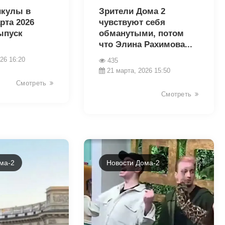
икулы в
Зрители Дома 2
рта 2026
чувствуют себя
ыпуск
обманутыми, потом
что Элина Рахимова...
26 16:20
435
21 марта, 2026 15:50
Смотреть
Смотреть
ма-2
Новости Дома-2