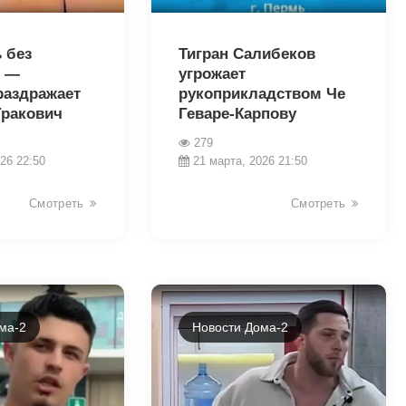
35717
 без
Тигран Салибеков
, —
угрожает
раздражает
рукоприкладством Че
Гракович
Геваре-Карпову
279
26 22:50
21 марта, 2026 21:50
Смотреть
Смотреть
ма-2
Новости Дома-2