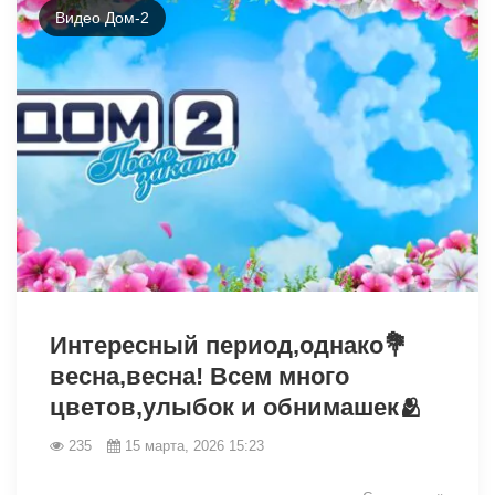
Видео Дом-2
34925
Интересный период,однако💐
весна,весна! Всем много
цветов,улыбок и обнимашек🫂
235
15 марта, 2026 15:23