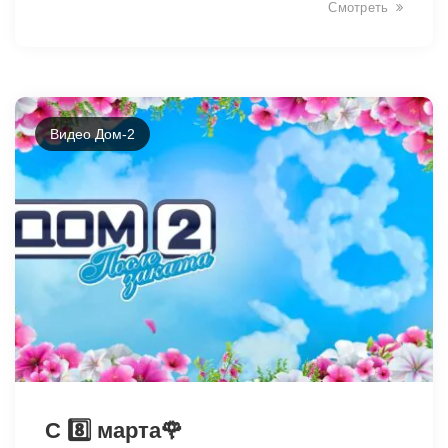
Смотреть
Видео Дом-2
34154
С 8️⃣ марта🌹