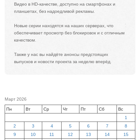
Видео в HD-качестве, доступно на смартфонах и
планшетах, без надоедливой рекламы.
Новые серии находятся на наших серверах, что
обеспечивает просмотр без блокировок и с отличным
качеством.
Также у нас вы найдёте анонсы предстоящих
выпусков и новости проекта за неделю вперёд.
Март 2026
Пн
Вт
Ср
Чт
Пт
Сб
Вс
1
2
3
4
5
6
7
8
9
10
11
12
13
14
15