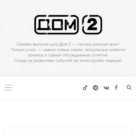
Свежие выпуски шоу Дом 2 — смотри раньше всех!
Только у нас — самые новые серии, актуальные новости
проекта и самые обсуждаемые сплетни.
Следи за развитием событий на телестройке первым!