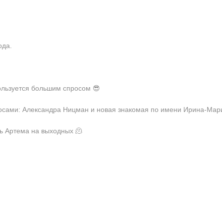
ода.
ользуется большим спросом 😎
лосами: Александра Ницман и новая знакомая по имени Ирина-Мар
ь Артема на выходных 🫠