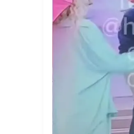
Иван и Алексей Адеев.
Ивана призналась, что она сильно влюб
Галя считает, что Лёше скучно с Иваной, 