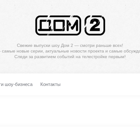
Свежие выпуски шоу Дом 2 — смотри раньше всех!
— самые новые серии, актуальные новости проекта и самые обсужд
Следи за развитием событий на телестройке первым!
ти шоу-бизнеса
Контакты