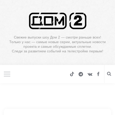
Свежие выпуски шоу Дом 2 — смотри раньше всех!
Только у нас — самые новые серии, актуальные новости
проекта и самые обсуждаемые сплетни.
Следи за развитием событий на телестройке первым!