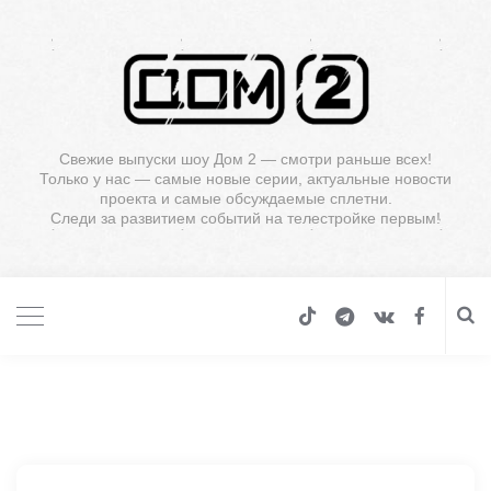
Свежие выпуски шоу Дом 2 — смотри раньше всех!
Только у нас — самые новые серии, актуальные новости
проекта и самые обсуждаемые сплетни.
Следи за развитием событий на телестройке первым!