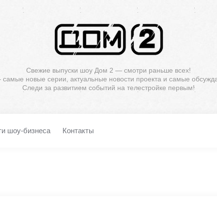
Свежие выпуски шоу Дом 2 — смотри раньше всех!
— самые новые серии, актуальные новости проекта и самые обсужд
Следи за развитием событий на телестройке первым!
ти шоу-бизнеса
Контакты