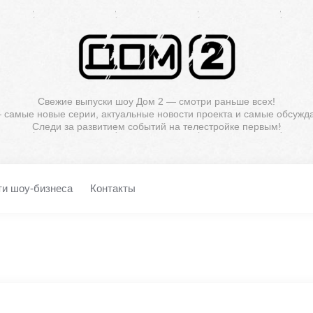
Свежие выпуски шоу Дом 2 — смотри раньше всех!
— самые новые серии, актуальные новости проекта и самые обсужд
Следи за развитием событий на телестройке первым!
ти шоу-бизнеса
Контакты