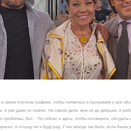
в своем плотном графике, чтобы появиться в программе и все объ
пять, я уже даже не помню. На самом деле, мне не до девушек, я р
ь проблемы, быт… Но сейчас я здесь, чтобы поговорить, обсудить 
красно, я отпущу ее и буду рад. У нас всегда так было, если Азиза 