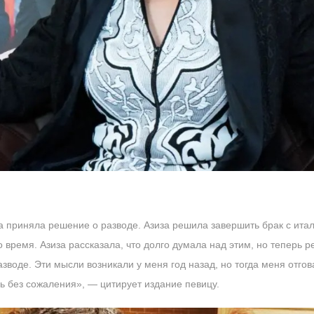
 приняла решение о разводе. Азиза решила завершить брак с итал
то время. Азиза рассказала, что долго думала над этим, но теперь
зводе. Эти мысли возникали у меня год назад, но тогда меня отго
 без сожаления», — цитирует издание певицу.