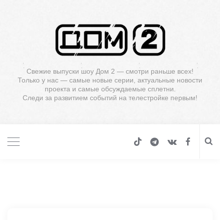
Свежие выпуски шоу Дом 2 — смотри раньше всех!
Только у нас — самые новые серии, актуальные новости
проекта и самые обсуждаемые сплетни.
Следи за развитием событий на телестройке первым!