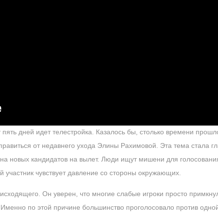
 пять дней идет телестройка. Казалось бы, столько времени прошло
оправиться от недавнего ухода Элины Рахимовой. Эта тема стала г
на новых кандидатов на вылет. Люди ищут мишени для голосования
 участник чувствует давление со стороны окружающих.
оисходящего. Он уверен, что многие слабые игроки просто примкну
 Именно по этой причине большинство проголосовало против одной 