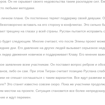
еров. Он не скрывает своего недовольства таким раскладом сил. Ем
есто любыми методами.
в личном плане. Он постепенно теряет поддержку своей девушки. О
 безоговорочно вставать на его сторону в конфликтах. Это сильно 
ают трещину на глазах у всей страны. Руслан пытается исправить 
то будет следующим. Многие считают, что после Элины проект може
ледние дни. Его давление на других людей вызывает серьезное нед
н лидер движения новичков и поддерживает Клаву. Его мнение важн
мкое заявление всем участникам. Он поставил вопрос ребром и об
анов, либо он сам. При этом Тигран считает позицию Руслана слаб
тники не спешат соглашаться с таким вариантом. Все ждут развязки
тоге? Это станет известно совсем скоро. Пока же участники продол
оим местом на проекте. Ситуация становится все более непредска
ние и ждут перемен.