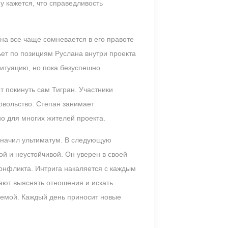
у кажется, что справедливость
на все чаще сомневается в его правоте
бьет по позициям Руслана внутри проекта
ситуацию, но пока безуспешно.
т покинуть сам Тигран. Участники
овольство. Степан занимает
о для многих жителей проекта.
означил ультиматум. В следующую
ой и неустойчивой. Он уверен в своей
 конфликта. Интрига накаляется с каждым
жают выяснять отношения и искать
зуемой. Каждый день приносит новые