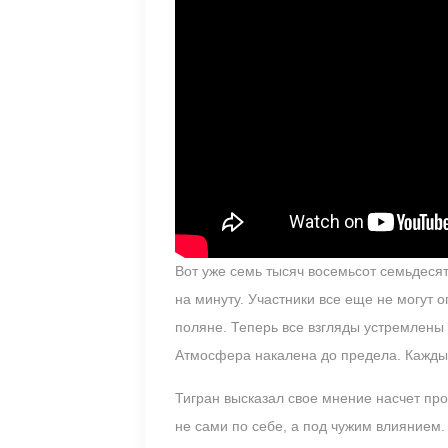
Вот уже семь тысяч восемьсот семьдесят
на минуту. Участники все еще не могут 
поляне. Теперь все взгляды устремлены 
Атмосфера накалена до предела. Каждый
Тигран высказал свое мнение насчет пр
не сами по себе, а под чужим влиянием.