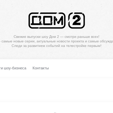
Свежие выпуски шоу Дом 2 — смотри раньше всех!
— самые новые серии, актуальные новости проекта и самые обсужд
Следи за развитием событий на телестройке первым!
ти шоу-бизнеса
Контакты