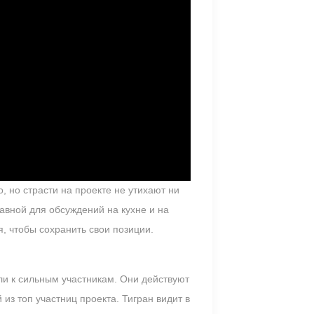
, но страсти на проекте не утихают ни
лавной для обсуждений на кухне и на
, чтобы сохранить свои позиции.
ли к сильным участникам. Они действуют
из топ участниц проекта. Тигран видит в