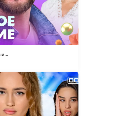
и...
6