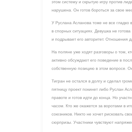
этом систему и скрытую игру против лид
нарушена. Он готов бороться за свое м
У Руслана Асланова тоже не все гладко 
в спорных ситуациях. Девушка не готова
и подрывает его авторитет. Отношения д
На поляне уже ходят разговоры о том, к
активно обсуждают его поведение в пос
собственную позицию в этом вопросе. О
Тигран не остался в долгу и сделал гро
пятницу проект покинет либо Руслан Асл
правоте и готов идти до конца. Но учас
часом. Кто же окажется за воротами в и
союзников. Никто не хочет рисковать св
сюрпризы. Участники чувствуют напряже