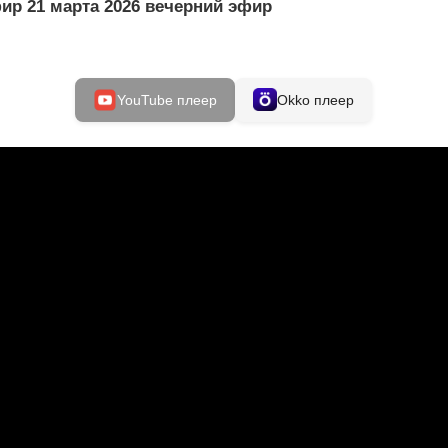
ир 21 марта 2026 вечерний эфир
YouTube плеер
Okko плеер