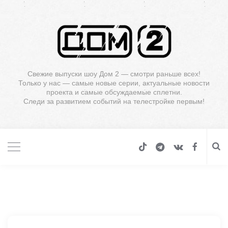
Свежие выпуски шоу Дом 2 — смотри раньше всех!
Только у нас — самые новые серии, актуальные новости
проекта и самые обсуждаемые сплетни.
Следи за развитием событий на телестройке первым!