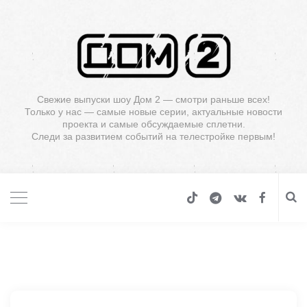
Свежие выпуски шоу Дом 2 — смотри раньше всех!
Только у нас — самые новые серии, актуальные новости
проекта и самые обсуждаемые сплетни.
Следи за развитием событий на телестройке первым!