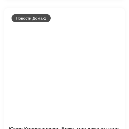
Новости Дома-2
Юлия Колисниченко: Боже, мне даже стыдно