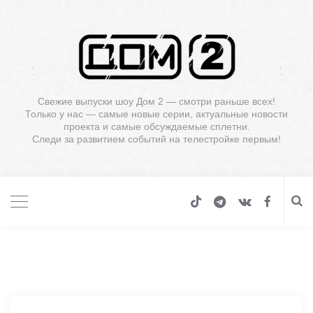
Свежие выпуски шоу Дом 2 — смотри раньше всех!
Только у нас — самые новые серии, актуальные новости
проекта и самые обсуждаемые сплетни.
Следи за развитием событий на телестройке первым!