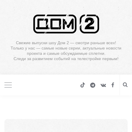
Свежие выпуски шоу Дом 2 — смотри раньше всех!
Только у нас — самые новые серии, актуальные новости
проекта и самые обсуждаемые сплетни.
Следи за развитием событий на телестройке первым!