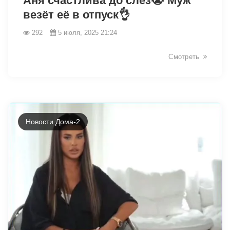
Аня счастлива до слёз😭 Муж
везёт её в отпуск👌
292
5 июля, 2025 21:24
Смотреть
Новости Дома-2