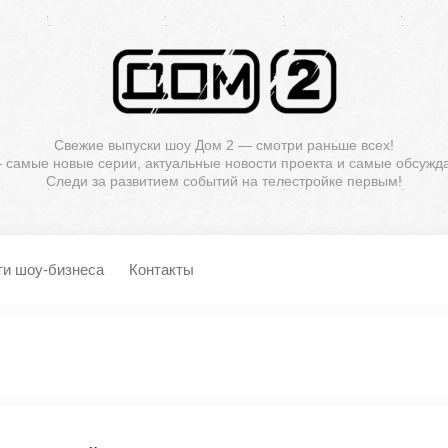
Свежие выпуски шоу Дом 2 — смотри раньше всех!
— самые новые серии, актуальные новости проекта и самые обсужд
Следи за развитием событий на телестройке первым!
ти шоу-бизнеса
Контакты