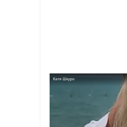
Ранее мы рассказывали про интервью Пин
больше как к договоренностям, многие и