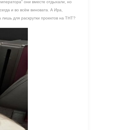
мператора" они вместе отдыхали, но
сегда и во всём виновата. А Ира,
а лишь для раскрутки проектов на ТНТ?