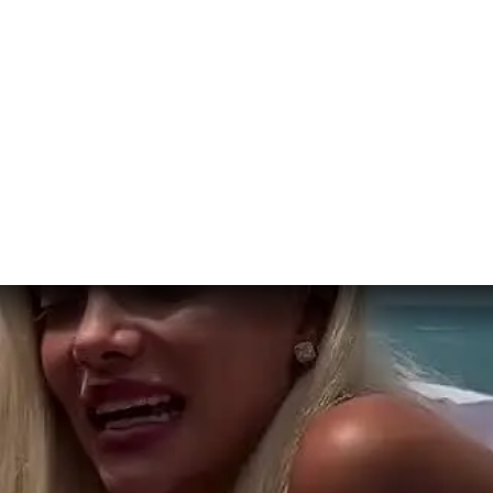
чук, которая обвинила подругу в предательстве. Судя по намёкам
з которых нарушать нельзя. Дружба перестала быть выгодной или н