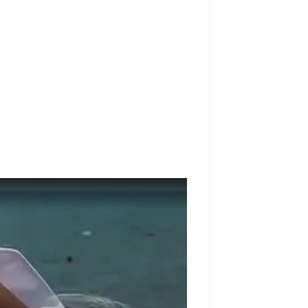
 Шкуро, Пинчук относилась к их дружбе
еактуальной и Пинчук "слила" подружку?