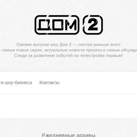
Свежие выпуски шоу Дом 2 — смотри раньше всех!
— самые новые серии, актуальные новости проекта и самые обсужд
Следи за развитием событий на телестройке первым!
ти шоу-бизнеса
Контакты
Ежедневные архивы