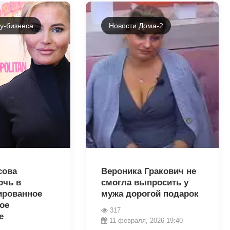
у-бизнеса
Новости Дома-2
31234
сова
Вероника Гракович не
очь в
смогла выпросить у
ированное
мужа дорогой подарок
ое
317
е
11 февраля, 2026 19:40