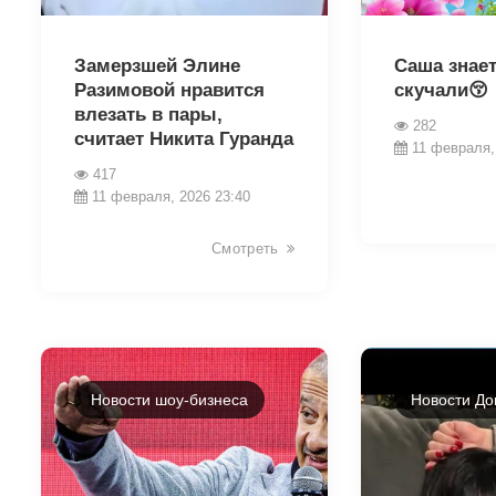
31281
31307
Замерзшей Элине
Саша знает
Разимовой нравится
скучали😚
влезать в пары,
282
считает Никита Гуранда
11 февраля,
417
11 февраля, 2026 23:40
Смотреть
Новости шоу-бизнеса
Новости До