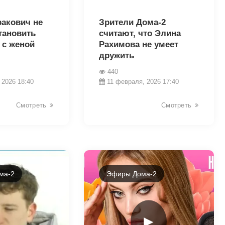
31243
ракович не
Зрители Дома-2
тановить
считают, что Элина
 с женой
Рахимова не умеет
дружить
440
 2026 18:40
11 февраля, 2026 17:40
Смотреть
Смотреть
ма-2
Эфиры Дома-2
►