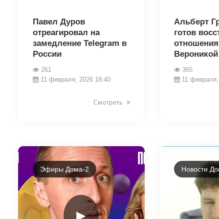
31272
31248
Павел Дуров
Альберт Г
отреагировал на
готов восс
замедление Telegram в
отношения
России
Вероникой
261
365
11 февраля, 2026 18:40
11 февраля,
Смотреть
Эфиры Дома-2
Новости До
►