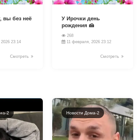
31295
, вы без неё
У Ирочки день
рождения 🍰
268
 2026 23:14
11 февраля, 2026 23:12
Смотреть
Смотреть
ма-2
Новости Дома-2