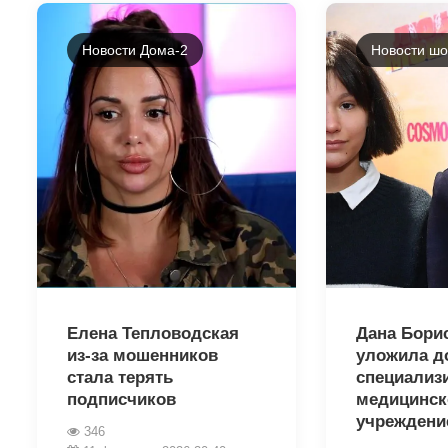
Новости Дома-2
Новости шо
31238
31286
Елена Тепловодская
Дана Бори
из-за мошенников
уложила д
стала терять
специализ
подписчиков
медицинск
учреждени
346