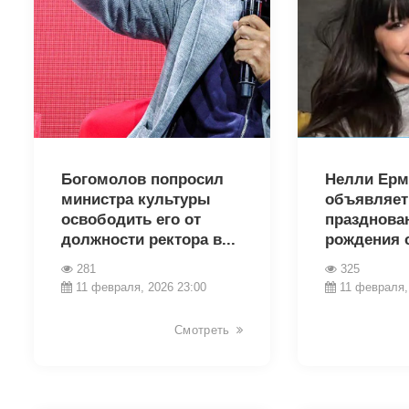
31298
31274
Богомолов попросил
Нелли Ерм
министра культуры
объявляет
освободить его от
празднова
должности ректора в...
рождения 
281
325
11 февраля, 2026 23:00
11 февраля,
Смотреть