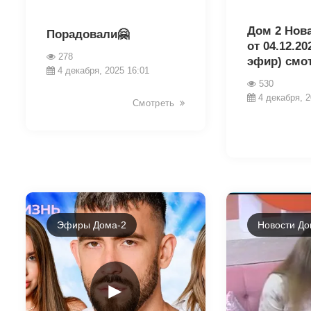
23874
23872
Дом 2 Нов
Порадовали🤗
от 04.12.2
278
эфир) смо
4 декабря, 2025 16:01
530
4 декабря, 2
Смотреть
Эфиры Дома-2
Новости До
►