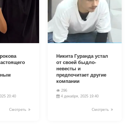
23868
трокова
Никита Гуранда устал
настоящего
от своей быдло-
невесты и
иным
предпочитает другие
компании
296
025 20:40
4 декабря, 2025 19:40
Смотреть
Смотреть