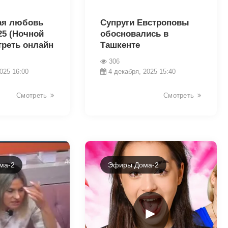
23860
ая любовь
Супруги Евстроповы
025 (Ночной
обосновались в
треть онлайн
Ташкенте
306
025 16:00
4 декабря, 2025 15:40
Смотреть
Смотреть
ма-2
Эфиры Дома-2
►