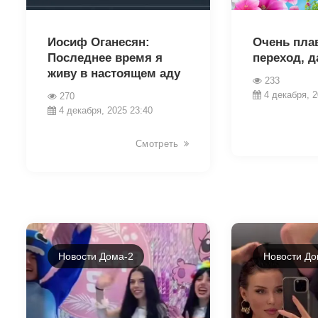
23891
23912
Иосиф Оганесян:
Очень пла
Последнее время я
переход, д
живу в настоящем аду
233
4 декабря, 2
270
4 декабря, 2025 23:40
Смотреть
Новости Дома-2
Новости До