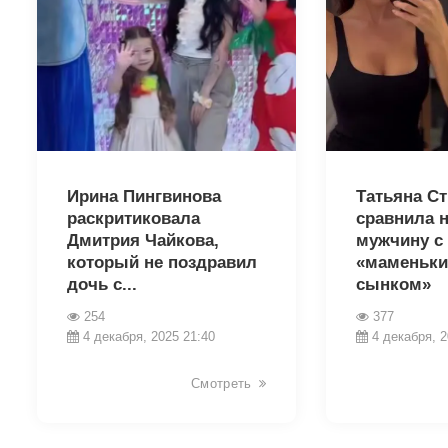
23883
23881
Ирина Пингвинова
Татьяна С
раскритиковала
сравнила 
Дмитрия Чайкова,
мужчину с
который не поздравил
«маменьк
дочь с...
сынком»
254
377
4 декабря, 2025 21:40
4 декабря, 2
Смотреть