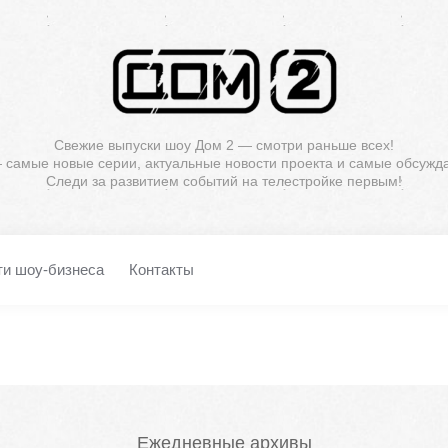
Свежие выпуски шоу Дом 2 — смотри раньше всех!
— самые новые серии, актуальные новости проекта и самые обсужд
Следи за развитием событий на телестройке первым!
ти шоу-бизнеса
Контакты
Ежедневные архивы