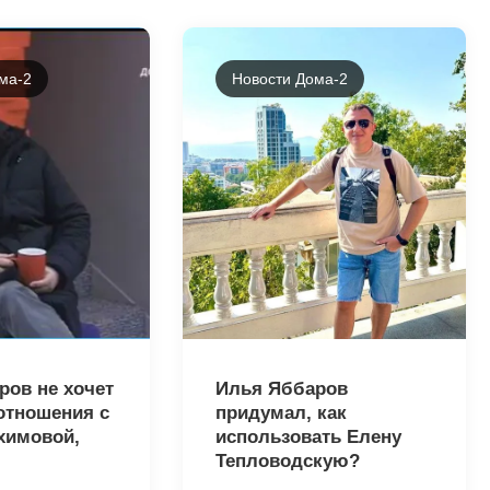
ма-2
Новости Дома-2
23862
ров не хочет
Илья Яббаров
отношения с
придумал, как
химовой,
использовать Елену
Тепловодскую?