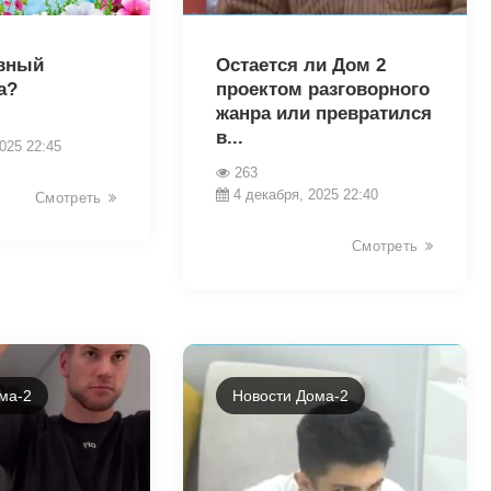
23887
вный
Остается ли Дом 2
а?
проектом разговорного
жанра или превратился
в...
025 22:45
263
4 декабря, 2025 22:40
Смотреть
Смотреть
ма-2
Новости Дома-2