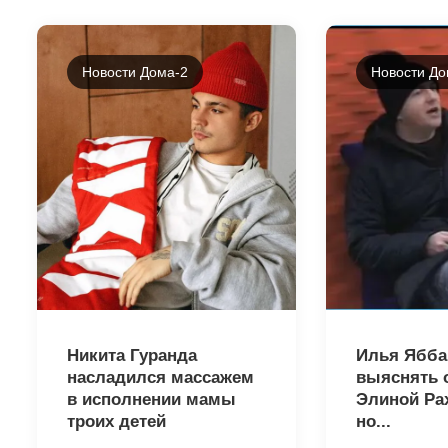
Новости Дома-2
Новости До
23866
23864
Никита Гуранда
Илья Ябба
насладился массажем
выяснять 
в исполнении мамы
Элиной Ра
троих детей
но...