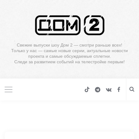
Свежие выпуски шоу Дом 2 — смотри раньше всех!
Только у нас — самые новые серии, актуальные новости
проекта и самые обсуждаемые сплетни.
Следи за развитием событий на телестройке первым!